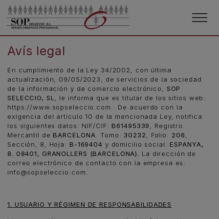
Avís legal
En cumplimiento de la Ley 34/2002, con última
actualización, 09/05/2023, de servicios de la sociedad
de la información y de comercio electrónico,
SOP
SELECCIO, SL
,
le informa que es titular de los sitios web:
https://www.sopseleccio.com
.
De acuerdo con la
exigencia del artículo 10 de la mencionada Ley, notifica
los siguientes datos: NIF/CIF:
B61495339
,
Registro
Mercantil de
BARCELONA
.
Tomo:
30232
,
Folio:
206
,
Sección, 8
,
Hoja:
B-169404
y domicilio social:
ESPANYA,
8. 08401, GRANOLLERS (BARCELONA)
.
La dirección de
correo electrónico de contacto con la empresa es:
info@sopseleccio.com
.
1.
USUARIO Y RÉGIMEN DE RESPONSABILIDADES