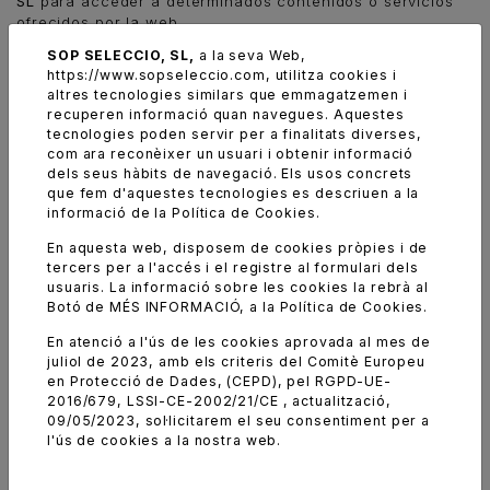
SL
para acceder a determinados contenidos o servicios
ofrecidos por la web.
SOP SELECCIO, SL,
a la seva Web,
El uso de la información, servicios y datos ofrecidos
https://www.sopseleccio.com
, utilitza cookies i
por,
SOP SELECCIO, SL
no irán contra las disposiciones
altres tecnologies similars que emmagatzemen i
de estas cláusulas, la Ley, la moral, las buenas
recuperen informació quan navegues. Aquestes
costumbres o el orden público que puedan suponer lesión
tecnologies poden servir per a finalitats diverses,
de los derechos de terceros o del funcionamiento de los
com ara reconèixer un usuari i obtenir informació
sitios web. A tal efecto, el Usuario se abstendrá de
dels seus hàbits de navegació. Els usos concrets
utilizar cualquiera de los contenidos con fines ilícitos y
que fem d'aquestes tecnologies es descriuen a la
prohibidos en este texto, lesivos de los derechos e
informació de la Política de Cookies.
intereses de terceros, o que de cualquier forma puedan
dañar, inutilizar, sobrecargar, deteriorar o impedir la
En aquesta web, disposem de cookies pròpies i de
normal utilización de los contenidos, de otros Usuarios o
tercers per a l'accés i el registre al formulari dels
de cualquier usuario de Internet (hardware y software).
usuaris. La informació sobre les cookies la rebrà al
Botó de MÉS INFORMACIÓ, a la Política de Cookies.
Los usuarios responderán de los daños y perjuicios de
En atenció a l'ús de les cookies aprovada al mes de
toda naturaleza que la entidad propietaria de la web
juliol de 2023, amb els criteris del Comitè Europeu
pueda sufrir, directa o indirectamente, como
en Protecció de Dades, (CEPD), pel RGPD-UE-
consecuencia de incumplimiento de cualquiera de las
2016/679, LSSI-CE-2002/21/CE , actualització,
obligaciones derivadas del uso de la Web y de esta
09/05/2023, sol·licitarem el seu consentiment per a
política de privacidad.
l'ús de cookies a la nostra web.
En particular, y a título meramente indicativo y no
exhaustivo, el Usuario se compromete a no transmitir,